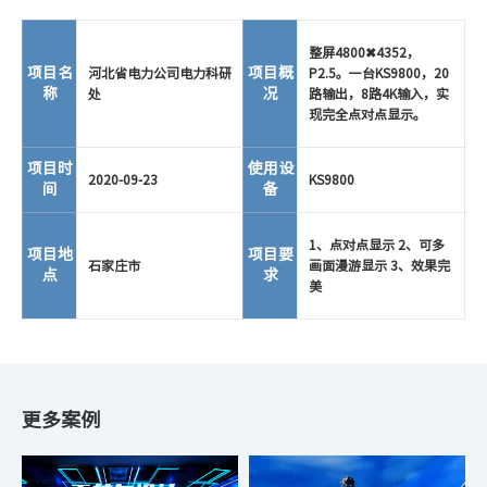
整屏4800✖4352，
项目名
项目概
河北省电力公司电力科研
P2.5。一台KS9800，20
称
况
处
路输出，8路4K输入，实
现完全点对点显示。
项目时
使用设
2020-09-23
KS9800
间
备
1、点对点显示 2、可多
项目地
项目要
石家庄市
画面漫游显示 3、效果完
点
求
美
更多案例