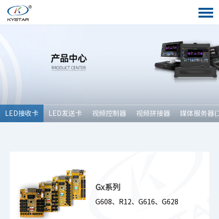
LED接收卡
LED发送卡
视频控制器
视频拼接器
媒体服务器(
Gx系列
G608、R12、G616、G628