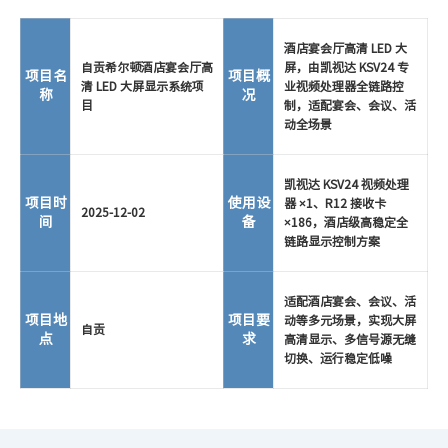
酒店宴会厅高清 LED 大
自贡希尔顿酒店宴会厅高
屏，由凯视达 KSV24 专
项目名
项目概
清 LED 大屏显示系统项
业视频处理器全链路控
称
况
目
制，适配宴会、会议、活
动全场景
凯视达 KSV24 视频处理
项目时
使用设
器 ×1、R12 接收卡
2025-12-02
间
备
×186，酒店级高稳定全
链路显示控制方案
适配酒店宴会、会议、活
项目地
项目要
动等多元场景，实现大屏
自贡
点
求
高清显示、多信号源无缝
切换、运行稳定低噪