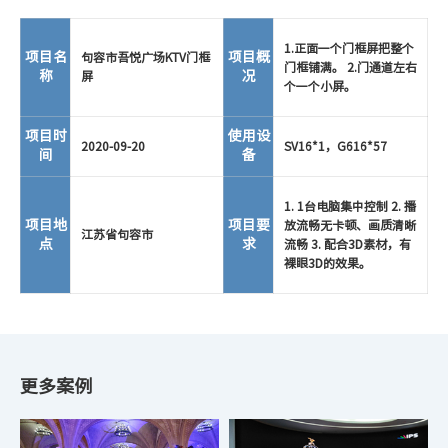
1.正面一个门框屏把整个
项目名
项目概
句容市吾悦广场KTV门框
门框铺满。 2.门通道左右
称
况
屏
个一个小屏。
项目时
使用设
2020-09-20
SV16*1，G616*57
间
备
1. 1台电脑集中控制 2. 播
项目地
项目要
放流畅无卡顿、画质清晰
江苏省句容市
点
求
流畅 3. 配合3D素材，有
裸眼3D的效果。
更多案例