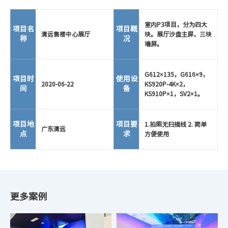
室内P3项目，分为四大
项目名
项目概
清远售楼中心展厅
块。展厅沙盘主屏，三块
称
况
墙屏。
G612×135，G616×9，
项目时
使用设
2020-06-22
KS920P-4K×2，
间
备
KS910P×1，SV2×1。
项目地
项目要
1.拍照无扫描线 2. 简单
广东清远
点
求
方便使用
更多案例