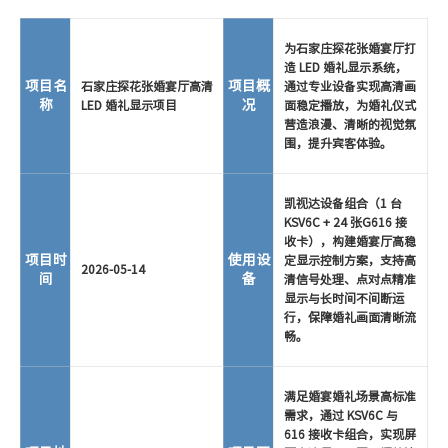
为石家庄探花张婚宴厅打
造 LED 婚礼显示系统，
项目名
项目概
石家庄探花张婚宴厅高清
通过专业设备实现高清画
称
况
LED 婚礼显示项目
面稳定播放，为婚礼仪式
营造浪漫、清晰的视觉氛
围，提升宾客体验。
凯视达设备组合（1 台
KSV6C + 24 张G616 接
收卡），构建婚宴厅高稳
项目时
使用设
定显示控制方案，支持高
2026-05-14
间
备
清信号处理、点对点精准
显示与长时间不间断运
行，保障婚礼画面清晰流
畅。
满足婚宴婚礼场景高标准
需求，通过 KSV6C 与
616 接收卡组合，实现屏