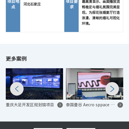
项目地
项目要
幕高清显示、画面播放流
河北石家庄
点
求
畅稳定与婚礼氛围完美呈
现，为探花张婚宴厅打造
浪漫、清晰的婚礼可视化
环境。
更多案例
重庆大足开发区规划馆项目
泰国曼谷 Aecro sppace 展厅 P2.5 高端显示系统项目