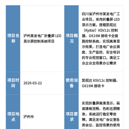
四川省泸州市某发电厂工
业项目，采用折叠屏 LED
显示方案，搭载凯视达
（Kystar）KSV12c 控制
项目名
项目概
泸州某发电厂折叠屏 LED
器、G616M 接收卡全链
称
况
显示屏控制系统项目
路控制系统，实现高清显
示效果，打造电厂会议调
度、生产监控、安全培训
的专业视觉窗口，满足工
业企业全场景办公需求
项目时
使用设
凯视达 KSV12c 控制器、
2026-03-22
间
备
G616M 接收卡
实现折叠屏高清显示，画
面清晰流畅、色彩还原精
项目地
项目要
准，系统运行稳定零故
泸州市
点
求
障，满足发电厂会议室各
类会议、监控场景的使用