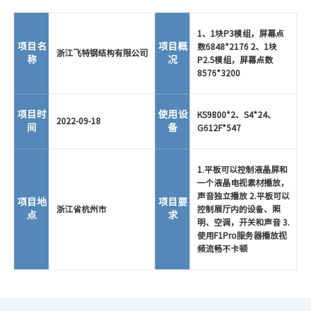
1、1块P3模组，屏幕点
项目名
项目概
数6848*2176 2、1块
浙江飞特钢结构有限公司
称
况
P2.5模组，屏幕点数
8576*3200
项目时
使用设
KS9800*2、S4*24、
2022-09-18
间
备
G612F*547
1.平板可以控制液晶屏和
一个液晶电视素材播放，
声音独立播放 2.平板可以
项目地
项目要
浙江省杭州市
控制展厅内的设备、照
点
求
明、空调，开关和声音 3.
使用F1Pro服务器播放视
频流畅不卡顿