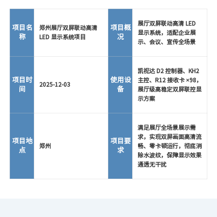
展厅双屏联动高清 LED
项目名
项目概
郑州展厅双屏联动高清
显示系统，适配企业展
称
况
LED 显示系统项目
示、会议、宣传全场景
凯视达 D2 控制器、KH2
项目时
使用设
主控、R12 接收卡 ×98，
2025-12-03
间
备
展厅级高稳定双屏联控显
示方案
满足展厅全场景展示需
求，实现双屏画面高清流
项目地
项目要
郑州
畅、零卡顿运行，彻底消
点
求
除水波纹，保障显示效果
通透无干扰