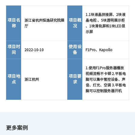
1.1块液晶拼接屏、2块液
项目名
项目概
浙江省杭州恒逸研究院展
晶电视 、5块透明展示柜
称
况
厅
、1块滑轨屏和1块LED显
示屏
项目时
使用设
2022-10-10
F1Pro、Kapollo
间
备
1.使用F1Pro服务器播放
视频流畅不卡顿 2.平板电
项目地
项目要
浙江杭州
脑可以集中管控设备、声
点
求
音、灯光、空调 3.平板电
脑可以控制服务器开机
更多案例