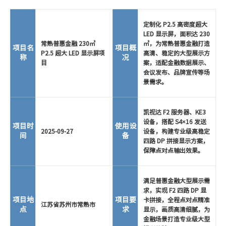
定制化 P2.5 高密度超大
LED 显示屏，面积达 230
常熟普惠金融 230㎡
㎡，为常熟普惠金融打造
项目名
项目概
P2.5 超大 LED 显示屏项
高清、稳定的大型展示方
称
况
目
案，适配金融数据展示、
会议发布、品牌宣传等场
景需求。
凯视达 F2 服务器、KE3
设备，搭配 S4×16 发送
项目时
使用设
2025-09-27
设备，构建专业级高稳定
间
备
四路 DP 拼接显示方案，
保障点对点输出效果。
满足普惠金融大型展示需
求，实现 F2 四路 DP 显
项目地
项目要
卡拼接，全程点对点精准
江苏省苏州市常熟市
点
求
显示，画质高清细腻，为
金融场景打造专业级大型