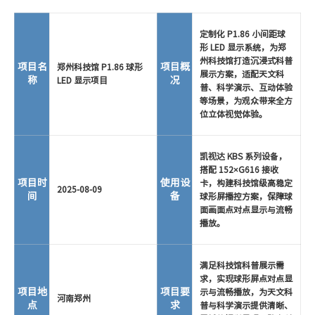
定制化 P1.86 小间距球
形 LED 显示系统，为郑
州科技馆打造沉浸式科普
项目名
项目概
郑州科技馆 P1.86 球形
展示方案，适配天文科
称
况
LED 显示项目
普、科学演示、互动体验
等场景，为观众带来全方
位立体视觉体验。
凯视达 KBS 系列设备，
搭配 152×G616 接收
项目时
使用设
卡，构建科技馆级高稳定
2025-08-09
间
备
球形屏播控方案，保障球
面画面点对点显示与流畅
播放。
满足科技馆科普展示需
求，实现球形屏点对点显
项目地
项目要
示与流畅播放，为天文科
河南郑州
点
求
普与科学演示提供清晰、