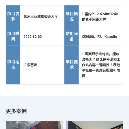
项目名
项目概
1.室内P1.2-6240x3240
惠州大亚湾管委会大厅
称
况
像素小间距大屏
项目时
使用设
2022-12-02
KS9800、F2、Kapollo
间
备
1.画面显示点对点，播放
流畅无卡顿 2.信号源和工
项目地
项目要
广东惠州
作站内容一键切换 3.移动
点
求
平板统一管理音视频和电
源
更多案例