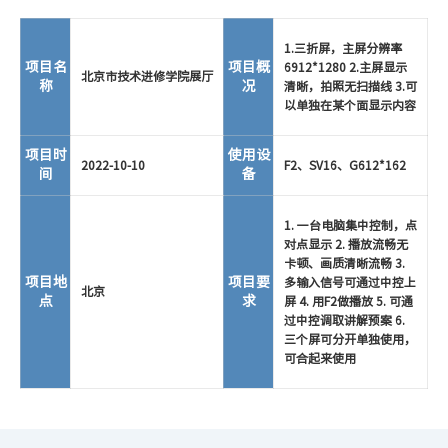
1.三折屏，主屏分辨率
项目名
项目概
6912*1280 2.主屏显示
北京市技术进修学院展厅
称
况
清晰，拍照无扫描线 3.可
以单独在某个面显示内容
项目时
使用设
2022-10-10
F2、SV16、G612*162
间
备
1. 一台电脑集中控制，点
对点显示 2. 播放流畅无
卡顿、画质清晰流畅 3.
项目地
项目要
多输入信号可通过中控上
北京
点
求
屏 4. 用F2做播放 5. 可通
过中控调取讲解预案 6.
三个屏可分开单独使用，
可合起来使用