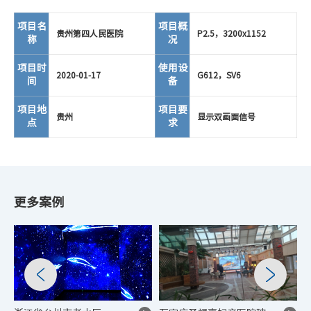
项目名
项目概
贵州第四人民医院
P2.5，3200x1152
称
况
项目时
使用设
2020-01-17
G612，SV6
间
备
项目地
项目要
贵州
显示双画面信号
点
求
更多案例