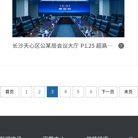
长沙天心区公某局会议大厅 P1.25 超高清多画面 LED 显示屏控制系统项目
首页
1
2
3
4
5
6
下一页
末页