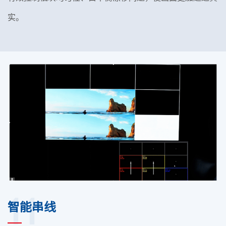
实。
11
智能串线