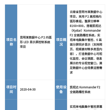
云南省昆明市某数据中心
项目，采用 P2 高规格内
弧形模组，整屏分辨率
8160×800，搭载凯视达
（Kystar）Kommander
F2 全链路播控系统，实
昆明某数据中心 P2 内弧
项目名
项目概
现单电脑集中管控、6 画
形 LED 显示屏控制系统
称
况
面分屏同步显示（支持网
项目
页、视频素材等多类型内
容），打造数据中心可视
化监控、会议调度、信息
展示的专业视觉窗口，满
足数据中心全场景运营需
求
项目时
使用设
凯视达 Kommander F2
2020-04-30
间
备
全链路播控系统
实现单电脑集中管控屏幕