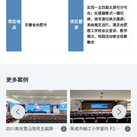
实现一主四副五屏可分可
合；处理器模式一键切
换，信号源切换无黑屏；
项目地
项目要
安徽省合肥市
系统稳定运行，满足合肥
点
求
理工学校会议宣讲、教学
展示、校园活动等全场景
需求
更多案例
四川南充营山党校主副屏同步 LED 显示屏控制系统项目
荣成市蜊江小学室内 P2.5 LED 教学展示项目