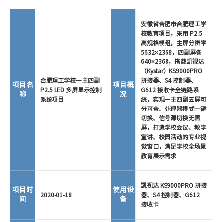
安徽省合肥市合肥理工学
校教育项目，采用 P2.5
高规格模组，主屏分辨率
5632×2368，四副屏各
640×2368，搭载凯视达
（Kystar）KS9000PRO
合肥理工学校一主四副
拼接器、S4 控制器、
项目名
项目概
P2.5 LED 多屏显示控制
G612 接收卡全链路系
称
况
系统项目
统，实现一主四副五屏可
分可合、处理器模式一键
切换、信号源切换无黑
屏，打造学校会议、教学
宣讲、校园活动的专业视
觉窗口，满足学校全场景
教育展示需求
凯视达 KS9000PRO 拼接
项目时
使用设
2020-01-18
器、S4 控制器、G612
间
备
接收卡