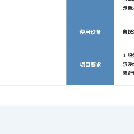
示需
使用设备
凯视达
1.
项目要求
沉浸
稳定