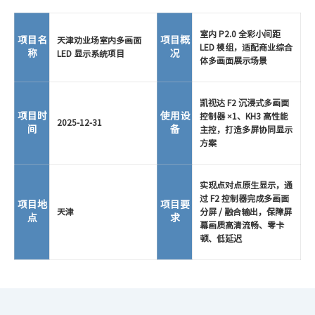
室内 P2.0 全彩小间距
项目名
项目概
天津劝业场室内多画面
LED 模组，适配商业综合
称
况
LED 显示系统项目
体多画面展示场景
凯视达 F2 沉浸式多画面
项目时
使用设
控制器 ×1、KH3 高性能
2025-12-31
间
备
主控，打造多屏协同显示
方案
实现点对点原生显示，通
过 F2 控制器完成多画面
项目地
项目要
天津
分屏 / 融合输出，保障屏
点
求
幕画质高清流畅、零卡
顿、低延迟