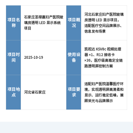
河北石家庄妇产医院玻璃
石家庄圣禄嘉妇产医院玻
项目名
项目概
房透明 LED 显示项目，
璃房透明 LED 显示系统
称
况
适配医疗空间品牌展示、
项目
信息发布场景
凯视达 KSV8c 视频处理
项目时
使用设
器 ×1、R12 接收卡
2025-10-19
间
备
×36，医疗级高稳定全链
路透明屏控制方案
适配妇产医院温馨医疗环
项目地
项目要
境，实现透明屏高清柔和
河北省石家庄
点
求
显示、运行稳定低噪，兼
顾采光与品牌展示