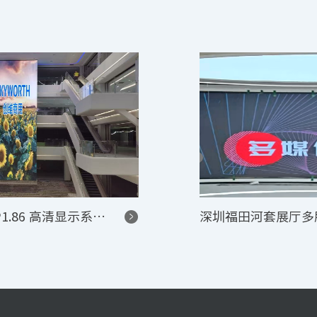
烟台市蓝天展厅室内 P1.86 商用 LED 大屏・D2+S10+KSV24+KE1 链路点对点流畅展示项目