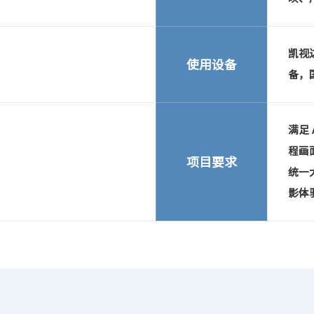
凯视达
使用设备
备，
满足 
程画
项目要求
统一
影体