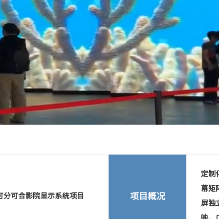
Next
定制
幕矩阵
项目概况
 多屏可分可合影院显示系统项目
屏独
映、