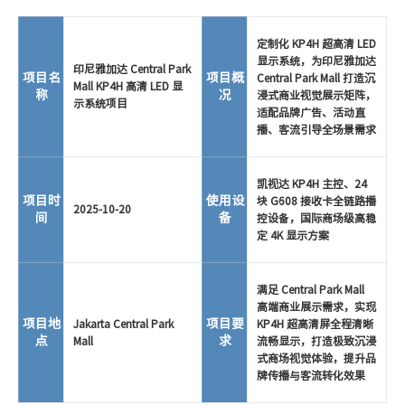
定制化 KP4H 超高清 LED
显示系统，为印尼雅加达
印尼雅加达 Central Park
项目名
项目概
Central Park Mall 打造沉
Mall KP4H 高清 LED 显
称
况
浸式商业视觉展示矩阵，
示系统项目
适配品牌广告、活动直
播、客流引导全场景需求
凯视达 KP4H 主控、24
项目时
使用设
块 G608 接收卡全链路播
2025-10-20
间
备
控设备，国际商场级高稳
定 4K 显示方案
满足 Central Park Mall
高端商业展示需求，实现
项目地
项目要
Jakarta Central Park
KP4H 超高清屏全程清晰
点
求
Mall
流畅显示，打造极致沉浸
式商场视觉体验，提升品
牌传播与客流转化效果