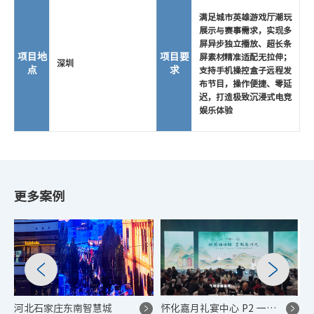
满足城市英雄游戏厅潮玩
展示与赛事需求，实现多
屏异步独立播放、超长条
项目地
项目要
屏素材精准适配无拉伸；
深圳
点
求
支持手机操控盒子远程发
布节目，操作便捷、零延
迟，打造极致沉浸式电竞
娱乐体验
更多案例
河北石家庄东南智慧城
怀化嘉月礼宴中心 P2 一主两副多屏显示系统项目