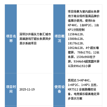
项目场景为室内超长条屏
用于商业场所强调品牌价
值展示使用，使用6台
KP4HC、1台KP2C、1台
KP1分别控制
深圳沙井福永万象汇城市
11584x128、
项目名
项目概
英雄游戏厅超长条屏异步
15808x128、
称
况
显示系统项目
18176x128、
10624x128，4个超长墙
壁屏， 768x1792，12长
条屏，1536x960柱子
屏，9344x64超宽圆环屏
以及896x192小屏
凯视达 5×KP4HC、
1×KP2C、1×KP1 主控，
项目时
使用设
2025-11-19
KR7512 全链路播控设
间
备
备，电竞娱乐级高稳定异
步显示方案