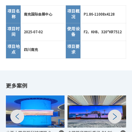
项目名
项目概
南充国际会展中心
P1.86-11008x4128
称
况
项目时
使用设
2025-07-02
F2、KH8、320*KR7512
间
备
项目地
项目要
四川南充
点
求
更多案例