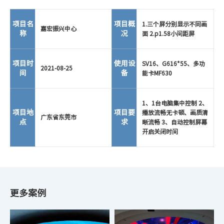
项目名
项目概
1.三个屏分别显示不同画
嘉宏振兴中心
称
况
面 2.p1.58小间距屏
项目时
使用设
SV16、G616*55、多功
2021-08-25
间
备
能卡MF630
1、1台电脑集中控制 2、
项目地
项目要
播放流畅无卡顿、画质清
广东省东莞市
点
求
晰流畅 3、自动控制屏幕
开启关闭时间
更多案例