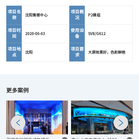
项目名
项目概
沈阳售楼中心
P2模组
称
况
项目时
使用设
2020-06-03
SV8/G612
间
备
项目地
项目要
沈阳
大屏效果好，色彩鲜艳
点
求
更多案例