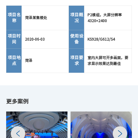
项目名
项目概
P2模组，大屏分辨率
菏泽某售楼处
称
况
4320×2400
项目时
使用设
2020-06-03
KS928/G612/S4
间
备
项目地
项目要
室内大屏可开多画面，要
菏泽
点
求
求显示效果达到最佳
更多案例