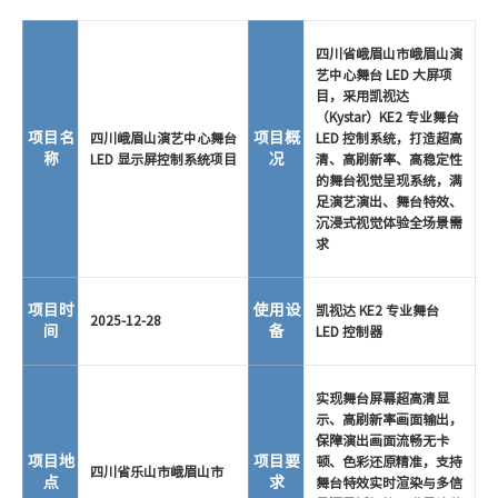
四川省峨眉山市峨眉山演
艺中心舞台 LED 大屏项
目，采用凯视达
（Kystar）KE2 专业舞台
项目名
项目概
四川峨眉山演艺中心舞台
LED 控制系统，打造超高
称
况
LED 显示屏控制系统项目
清、高刷新率、高稳定性
的舞台视觉呈现系统，满
足演艺演出、舞台特效、
沉浸式视觉体验全场景需
求
项目时
使用设
凯视达 KE2 专业舞台
2025-12-28
间
备
LED 控制器
实现舞台屏幕超高清显
示、高刷新率画面输出，
保障演出画面流畅无卡
项目地
项目要
顿、色彩还原精准，支持
四川省乐山市峨眉山市
点
求
舞台特效实时渲染与多信